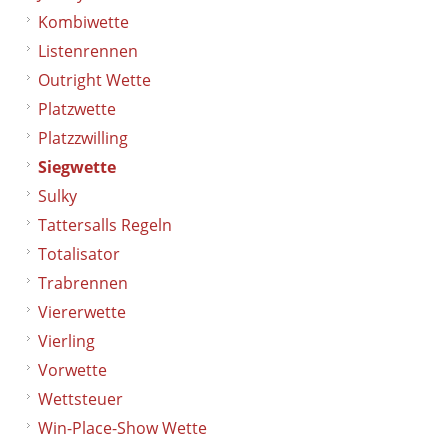
Kombiwette
Listenrennen
Outright Wette
Platzwette
Platzzwilling
Siegwette
Sulky
Tattersalls Regeln
Totalisator
Trabrennen
Viererwette
Vierling
Vorwette
Wettsteuer
Win-Place-Show Wette