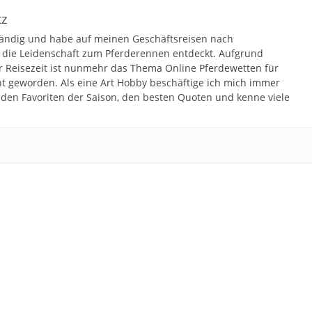
tz
ständig und habe auf meinen Geschäftsreisen nach
 die Leidenschaft zum Pferderennen entdeckt. Aufgrund
r Reisezeit ist nunmehr das Thema Online Pferdewetten für
nt geworden. Als eine Art Hobby beschäftige ich mich immer
 den Favoriten der Saison, den besten Quoten und kenne viele