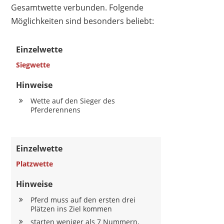
Gesamtwette verbunden. Folgende
Möglichkeiten sind besonders beliebt:
Einzelwette
Siegwette
Hinweise
Wette auf den Sieger des
Pferderennens
Einzelwette
Platzwette
Hinweise
Pferd muss auf den ersten drei
Plätzen ins Ziel kommen
starten weniger als 7 Nummern,