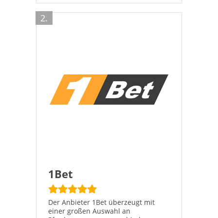
2.
1Bet
Der Anbieter 1Bet überzeugt mit
einer großen Auswahl an