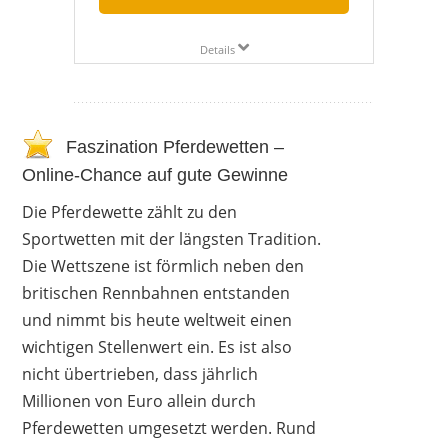
Details
Faszination Pferdewetten –
Online-Chance auf gute Gewinne
Die Pferdewette zählt zu den
Sportwetten mit der längsten Tradition.
Die Wettszene ist förmlich neben den
britischen Rennbahnen entstanden
und nimmt bis heute weltweit einen
wichtigen Stellenwert ein. Es ist also
nicht übertrieben, dass jährlich
Millionen von Euro allein durch
Pferdewetten umgesetzt werden. Rund