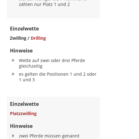
zählen nur Platz 1 und 2
Einzelwette
Zwilling /
Drilling
Hinweise
Wette auf zwei oder drei Pferde
gleichzeitig
es gelten die Positionen 1 und 2 oder
1 und 3
Einzelwette
Platzzwilling
Hinweise
zwei Pferde müssen genannt