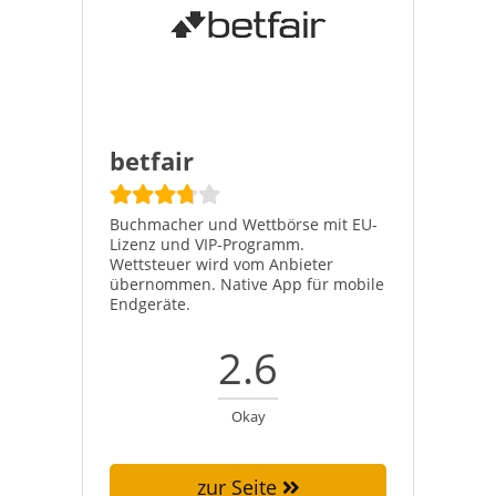
betfair
Buchmacher und Wettbörse mit EU-
Lizenz und VIP-Programm.
Wettsteuer wird vom Anbieter
übernommen. Native App für mobile
Endgeräte.
2.6
Okay
zur Seite