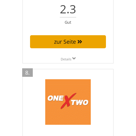
2.3
Gut
zur Seite
Details
8.