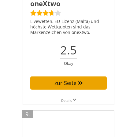
oneXtwo
Livewetten, EU-Lizenz (Malta) und
höchste Wettquoten sind das
Markenzeichen von oneXtwo.
2.5
Okay
zur Seite
Details
9.