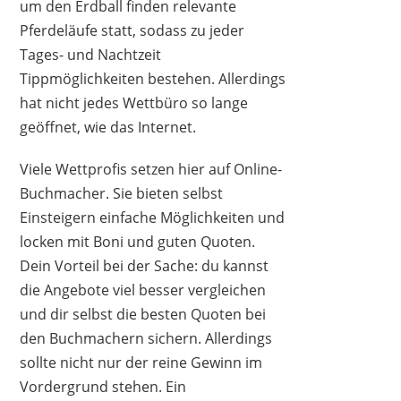
um den Erdball finden relevante
Pferdeläufe statt, sodass zu jeder
Tages- und Nachtzeit
Tippmöglichkeiten bestehen. Allerdings
hat nicht jedes Wettbüro so lange
geöffnet, wie das Internet.
Viele Wettprofis setzen hier auf Online-
Buchmacher. Sie bieten selbst
Einsteigern einfache Möglichkeiten und
locken mit Boni und guten Quoten.
Dein Vorteil bei der Sache: du kannst
die Angebote viel besser vergleichen
und dir selbst die besten Quoten bei
den Buchmachern sichern. Allerdings
sollte nicht nur der reine Gewinn im
Vordergrund stehen. Ein