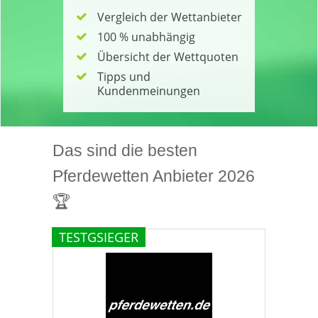
Vergleich der Wettanbieter
100 % unabhängig
Übersicht der Wettquoten
Tipps und
Kundenmeinungen
Das sind die besten
Pferdewetten Anbieter 2026
🏆
TESTGSIEGER