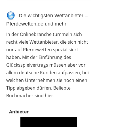
Die wichtigsten Wettanbieter –
Pferdewetten.de und mehr
In der Onlinebranche tummeln sich
recht viele Wettanbieter, die sich nicht
nur auf Pferdewetten spezialisiert
haben. Mit der Einführung des
Glücksspielvertrags müssen aber vor
allem deutsche Kunden aufpassen, bei
welchen Unternehmen sie noch einen
Tipp abgeben dürfen. Beliebte
Buchmacher sind hier:
Anbieter