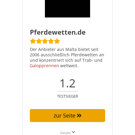
Pferdewetten.de
Der Anbieter aus Malta bietet seit
2006 ausschließlich Pferdewetten an
und konzentriert sich auf Trab- und
Galopprennen
weltweit.
1.2
TESTSIEGER
zur Seite
Details