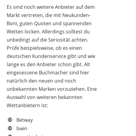
Es sind noch weitere Anbieter auf dem
Markt vertreten, die mit Neukunden-
Boni, guten Quoten und spannenden
Wetten locken. Allerdings solltest du
unbedingt auf die Seriosität achten.
Prüfe beispielsweise, ob es einen
deutschen Kundenservice gibt und wie
lange es den Anbieter schon gibt. Alt
eingesessene Buchmacher sind hier
natürlich den neuen und noch
unbekannten Marken vorzuziehen. Eine
Auswahl von weiteren bekannten
Wettanbietern ist:
Betway
bwin