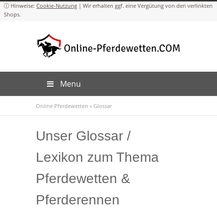
Cookie-Nutzung
Menu
Online Pferdewetten
»
Glossar
Unser Glossar /
Lexikon zum Thema
Pferdewetten &
Pferderennen