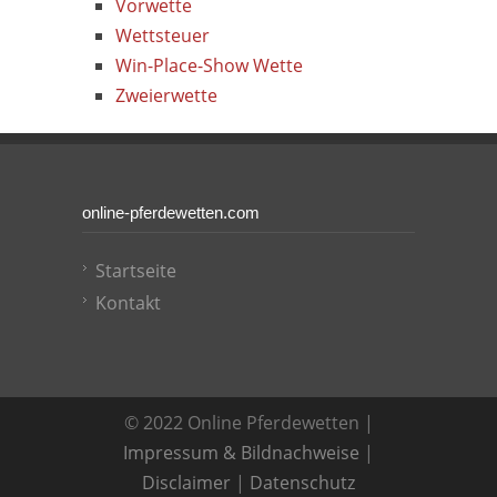
Vorwette
Wettsteuer
Win-Place-Show Wette
Zweierwette
online-pferdewetten.com
Startseite
Kontakt
© 2022 Online Pferdewetten |
Impressum & Bildnachweise
|
Disclaimer
|
Datenschutz