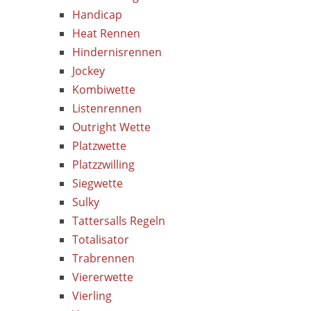
Handicap
Heat Rennen
Hindernisrennen
Jockey
Kombiwette
Listenrennen
Outright Wette
Platzwette
Platzzwilling
Siegwette
Sulky
Tattersalls Regeln
Totalisator
Trabrennen
Viererwette
Vierling